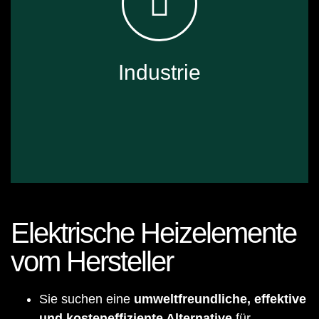
✓ Bauwesen & Architektur: Einsatz auf Dächern,
Dachrinnen und Außentreppen von Gebäuden
✓ Öffentliche Infrastrukturen: Anwendung auf Brücken,
Treppen, Gehwegen und Bahnsteigen
Industrie
Elektrische Heizelemente
vom Hersteller
Sie suchen eine
umweltfreundliche, effektive
✓ Luftfahrt
und kosteneffiziente Alternative
für