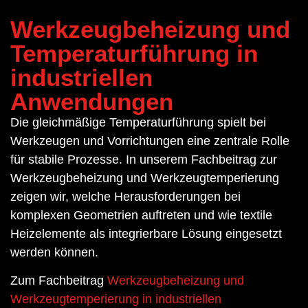
Werkzeug­beheizung und
Temperatur­führung in
industriellen
✓ Heizelemente für die Medizin­technik, für Therapie­
Anwendungen
geräte und Polster­liegen
Die gleichmäßige Temperaturführung spielt bei
Werkzeugen und Vorrichtungen eine zentrale Rolle
für stabile Prozesse. In unserem Fachbeitrag zur
Werkzeugbeheizung und Werkzeugtemperierung
zeigen wir, welche Herausforderungen bei
komplexen Geometrien auftreten und wie textile
Heizelemente als integrierbare Lösung eingesetzt
werden können.
Zum Fachbeitrag
Werkzeugbeheizung und
Werkzeugtemperierung in industriellen