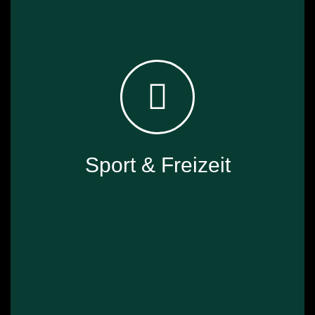
✓ Prozesswärme in Maschinen und Vorrichtungen
✓ Heizmäntel und Behälter­beheizung temperatur­
sensibler Stoffe beim Transport und bei der Lagerung
vor Ort
Sport & Freizeit