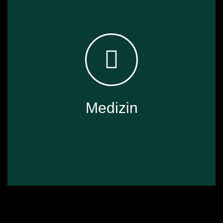
✓ Heizgewebe für beheizte Bekleidung & Schlafsäcke
✓ Heizkissen für Outdoor­aktivitäten
✓ Elektrische Heizpads für Sitzkissen & Polster
Medizin